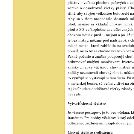
plástov s veľkou plochou peľových a c
zdravé a obsadzovať všetky plásty. Ch
silné, aby svojou veľkosťou bolo zrelé na
Aby sa v ňom nachádzalo dostatok mlad
plod, nesmie sa vkladať chovný rámik 
plod z 5-8 veľkoplošne zaviečkovaných 
chovom matiek pred 1. májom a po 15.jú
je bez matky, môžme pod nádstavok s ch
mladá matka, ktorá zablúdila na svadob
použiť, malo by sa chovné včelstvo cez 
Pekné počasie a znáška podporujú chuť v
prikrmovať malými množstvami kvetovéh
znášky z repky väčšinou chov matiek n
znášky nezastavali chovný rámik, môže s
to využijú sa vystavajú si tam dielo. P
v materskej bunke, sú veľmi citlivé na otr
Aj keď budete dodržiavať všetky zásady p
nevyjde.
Vytvoriť chovné včelstvo
Je viacero postupov, je to vec včelára, 
štartérom. Pre hobby včelárov, ktorý od
odloženec zozbrieraním zaplodovaných p
Chovné včelstvo z odloženca