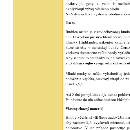
deaktivujú gény a vedú k rozdieln
ovplyvňujú vývoj včelieho plodu.
Na 5 deň sa larva vystrie a robotnice za
Osem
Budúca matka je v zaviečkovanej bunke
dní. Dôvodom pre urýchlený vývoj budú
filmový Highlander: nakoniec ostane len
ktoré sú ešte v materskej bunke. Čers
včelstvo dostatočne veľké, vtedy vytlači
Aby sa tomuto prechádzalo, na zaviečk
a 13. dňom svojho vývoja veľmi citlivé na o
Mladé matky sa môžu vyliahnúť aj jeden
položenia vajíčka, niektorý rátajú od nu
čísiel 3,5,8.
Asi 5 dní po vyliahnutí je matka pohlavne
Po návrate do úľa začne čoskoro klásť pl
Vlastný chovný materiál
Hobby včelári si väčšinou zadovážia ma
aby zachovali, či zvyšovali miernosť, us
potomstvo. V ich prípade postačuje je