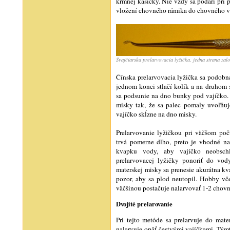
kŕmnej kašičky. Nie vždy sa podarí pri 
vložení chovného rámika do chovného vče
Švajčiarska prelarvovacia lyžička, jedna strana za
Čínska prelarvovacia lyžička sa podobná
jednom konci stlačí kolík a na druhom 
sa podsunie na dno bunky pod vajíčko. 
misky tak, že sa palec pomaly uvoľňuj
vajíčko skĺzne na dno misky.
Prelarvovanie lyžičkou pri väčšom po
trvá pomerne dlho, preto je vhodné n
kvapku vody, aby vajíčko neobschlo
prelarvovacej lyžičky ponoriť do v
materskej misky sa prenesie akurátna kv
pozor, aby sa plod neutopil. Hobby vče
väčšinou postačuje nalarvovať 1-2 chovn
Dvojité prelarovanie
Pri tejto metóde sa prelarvuje do mat
nalarvuje opäť čestvými vajíčkami. Tým