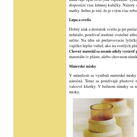
dispozícii viac kŕmnej kašičky. Názory 
matky. Jedno je isté, že je s tým viac robo
Lupa a svetlo
Dobrý zrak a dostatok svetla je pri prela
nehrialo, používať studené svetelné zdr
určite. Na trhu sú prelarvovacie lyžič
vajíčko lepšie vidieť, ako na svetlých pl
Chovný materiál sa nesmie nikdy vystaviť 
materiálu (v pláste, alebo chovnom rámik
Materské misky
V minulosti sa vyrábali materské misky 
náročná. Teraz sa používajú plastové
valcové klietky. V bežnom rámiky sa na
misky.