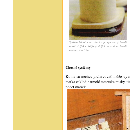
Systém Nicot - na rámiku je upevnený hnedý
nosič držiaku, béžový držiak a v ňom hnedá
materská miska.
Chovné systémy
Komu sa nechce prelarvovať, môže využ
matka zakladie umelé materské misky, ti
počet matiek.