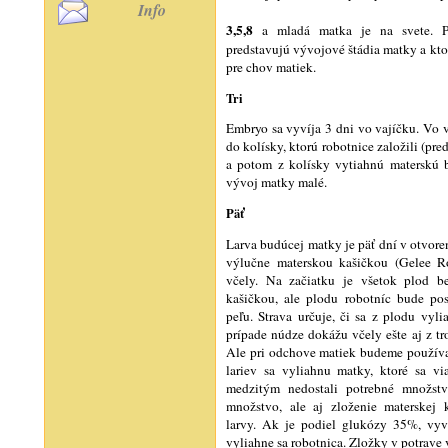
Info
3,5,8
a mladá matka je na svete. Pam
predstavujú vývojové štádia matky a kto
pre chov matiek.
Tri
Embryo sa vyvíja 3 dni vo vajíčku. Vo 
do kolísky, ktorú robotnice založili (pre
a potom z kolísky vytiahnú materskú
vývoj matky malé.
Päť
Larva budúcej matky je päť dní v otvore
výlučne materskou kašičkou (Gelee R
včely. Na začiatku je všetok plod b
kašičkou, ale plodu robotníc bude p
peľu. Strava určuje, či sa z plodu vyl
prípade núdze dokážu včely ešte aj z t
Ale pri odchove matiek budeme používať
lariev sa vyliahnu matky, ktoré sa vi
medzitým nedostali potrebné množstv
množstvo, ale aj zloženie materskej
larvy. Ak je podiel glukózy 35%, vyv
vyliahne sa robotnica. Zložky v potrave v