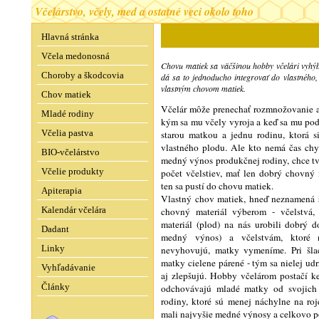
Včelárstvo, včely, med a ostatné veci okolo toho
Hlavná stránka
Včela medonosná
Chovu matiek sa väčšinou hobby včelári vyhýba
Choroby a škodcovia
dá sa to jednoducho integrovať do vlastného,
vlastným chovom matiek.
Chov matiek
Včelár môže prenechať rozmnožovanie a
Mladé rodiny
kým sa mu včely vyroja a keď sa mu poda
Včelia pastva
starou matkou a jednu rodinu, ktorá
vlastného plodu. Ale kto nemá čas chyt
BIO-včelárstvo
medný výnos produkčnej rodiny, chce t
Včelie produkty
počet včelstiev, mať len dobrý chovný 
ten sa pustí do chovu matiek.
Apiterapia
Vlastný chov matiek, hneď neznamená šl
Kalendár včelára
chovný materiál výberom - včelstvá
materiál (plod) na nás urobili dobrý d
Dadant
medný výnos) a včelstvám, ktoré 
Linky
nevyhovujú, matky vymeníme. Pri šlac
matky cielene párené - tým sa nielej udrž
Vyhľadávanie
aj zlepšujú. Hobby včelárom postačí k
Články
odchovávajú mladé matky od svojich na
rodiny, ktoré sú menej náchylne na roj
mali najvyšie medné výnosy a celkovo 