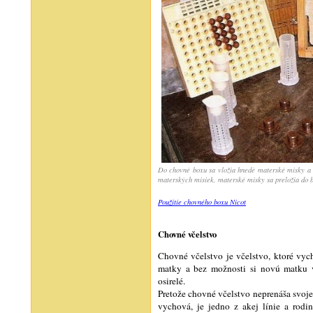
Do chovné boxu sa vložia hnedé materské misky a 
materských misiek, materské misky sa preložia do b
Použitie chovného boxu Nicot
Chovné včelstvo
Chovné včelstvo je včelstvo, ktoré vy
matky a bez možnosti si novú matku v
osirelé.
Pretože chovné včelstvo neprenáša svoje
vychová, je jedno z akej línie a rod