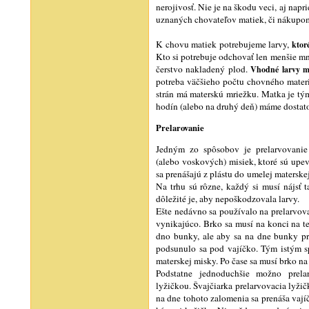
nerojivosť. Nie je na škodu veci, aj nap
uznaných chovateľov matiek, či nákupo
K chovu matiek potrebujeme larvy,
ktor
Kto si potrebuje odchovať len menšie mn
čerstvo nakladený plod.
Vhodné larvy ma
potreba väčšieho počtu chovného materi
strán má materskú mriežku. Matka je tým
hodín (alebo na druhý deň) máme dostat
Prelarovanie
Jedným zo spôsobov je prelarvovani
(alebo voskových) misiek, ktoré sú up
sa prenášajú z plástu do umelej matersk
Na trhu sú rôzne, každý si musí nájsť 
dôležité je, aby nepoškodzovala larvy.
Ešte nedávno sa používalo na prelarvova
vynikajúco. Brko sa musí na konci na te
dno bunky, ale aby sa na dne bunky pr
podsunulo sa pod vajíčko. Tým istým 
materskej misky. Po čase sa musí brko na
Podstatne jednoduchšie možno prela
lyžičkou. Švajčiarka prelarvovacia lyži
na dne tohoto zalomenia sa prenáša vají