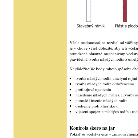
Včela medonosná, na rozdiel od väčšiny
je v chove včiel dôležité, aby ich vče
prirodzené obranné mechanizmy včelstv
pravidelná tvorba mladých rodín z umel
Najdôležitejšie body tohoto spôsobu cho
tvorba mladých rodín umelými rojmi
tvorba mladých rodín odložencami
protirojové opatrenia
nasedenie mladých matiek a tvorba 
pomalé kŕmenie mladých rodín
ošetrenie proti klieštikovi
v jeseni spojenie mladých rodín s r
Kontrola skoro na jar
Pokiaľ sú včelstvá ešte v zimnom chumáč