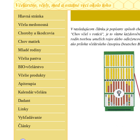
Včelárstvo, včely, med a ostatné veci okolo toho
Hlavná stránka
Včela medonosná
V nasledujúcom článku je popísany spôsob chov
Choroby a škodcovia
"Chov včiel v rotácii", je to vlatne každoro
rodín tvorbou umelých rojov alebo odložencov,
Chov matiek
ako príloha včelárskeho časopisu Deutsches B
Mladé rodiny
Včelia pastva
BIO-včelárstvo
Včelie produkty
Apiterapia
Kalendár včelára
Dadant
Linky
Vyhľadávanie
Články