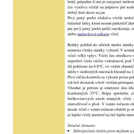
letáč, prípadne či nie je zasypaný sneho
čas využíva včelár na prípravu pre nas
dobrý štart skoro na jar.
Prvý jarný prelet očakáva včelár nedo
balastné látky, ktoré nesmú prekročiť zh
pre prvý jarný prelet príliš oneskoruje, 
alebo
meňavkovú nákazu
včiel.
Krátky pohľad do uličiek medzi rámiky 
nemusia všetky rámiky vyberať. V normá
včiel veľký vplyv. Včely len zriedkavo 
nepreletí včela väčšiu vzdialenosť, pod
úli poklesne na 6-8°C, vo vnútri chumáč
môže v niektorých miestach klesnúť na 
Prvá väčšia kontrola sa vykoná počas pek
ich bol dostatok a boli včelám prístupné
Vhodné je pritom aj ometenie dna úľa.
konštatných 35°C. Stúpa sprotreba 
bielkovinových zásob zimných včiel, a
starostlivosť o plod. V tomto ročnom o
dosah včiel v tomto ročnom období je m
je lepšie včely preniesť na iné lepšie mies
Stručné zhrnutie:
Zabezpečenie letáča proti myšiam a 