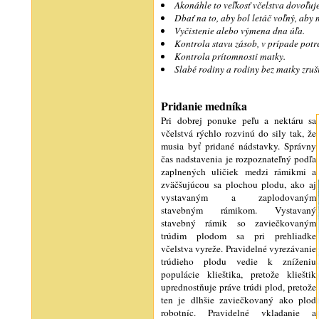
Akonáhle to veľkosť včelstva dovoľuje,
Dbať na to, aby bol letáč voľný, aby m
Vyčistenie alebo výmena dna úľa.
Kontrola stavu zásob, v prípade potr
Kontrola prítomnosti matky.
Slabé rodiny a rodiny bez matky zruši
Pridanie medníka
Pri dobrej ponuke peľu a nektáru sa
včelstvá rýchlo rozvinú do sily tak, že
musia byť pridané nádstavky. Správny
čas nadstavenia je rozpoznateľný podľa
zaplnených uličiek medzi rámikmi a
zväčšujúcou sa plochou plodu, ako aj
vystavaným a zaplodovaným
stavebným rámikom. Vystavaný
stavebný rámik so zaviečkovaným
trúdim plodom sa pri prehliadke
včelstva vyreže. Pravidelné vyrezávanie
trúdieho plodu vedie k zníženiu
populácie klieštika, pretože klieštik
uprednostňuje práve trúdi plod, pretože
ten je dlhšie zaviečkovaný ako plod
robotníc. Pravidelné vkladanie a