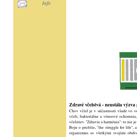
Info
Zdravé včelstvá - neustála výzva 
Chov včiel je v súčastnosti všade vo sv
včelí, bakteriálne a vírusové ochoreni
včelstiev. "Zdravie a harmónia": to nie je
Boju o prežitie, "the struggle for life"
organizmus so všetkými svojími obdiv