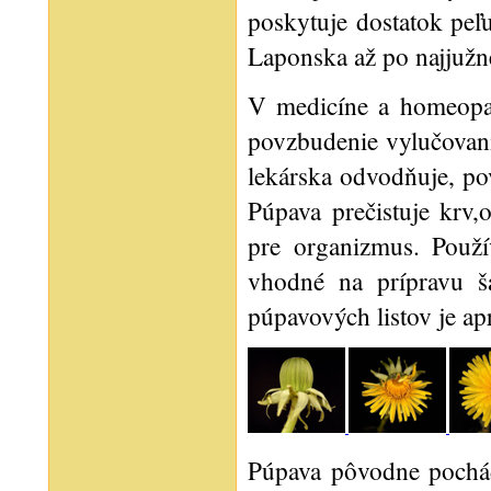
poskytuje dostatok peľu
Laponska až po najjužne
V medicíne a homeopat
povzbudenie vylučovani
lekárska odvodňuje, po
Púpava prečistuje krv,
pre organizmus. Použí
vhodné na prípravu ša
púpavových listov je apr
Púpava pôvodne pochádz