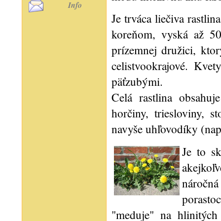
Info
Je trváca liečiva rastl
koreňom, vyská až 50
prízemnej družici, kto
celistvookrajové. Kve
päťzubými.
Celá rastlina obsahuj
horčiny, triesloviny, 
navyše uhľovodíky (napr
Je to sk
akejkoľ
náročná
porasto
"meduje" na hlinitých