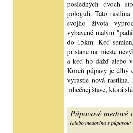
posledných dvoch sto
pologuli. Táto rastlin
svojho života vypro
vybavené malým "padá
do 15km. Keď semienk
pristane na mieste nevý
a keď ho dážď alebo vi
Koreň púpavy je dlhý c
vyrastie nová rastlina
mliečnej štave, ktorá sl
Púpavové medové 
(alebo medovina s púpavou; 