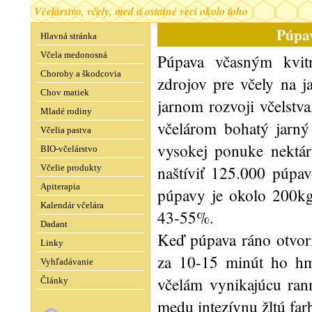
Včelárstvo, včely, med a ostatné veci okolo toho
Púpa
Hlavná stránka
Včela medonosná
Púpava včasným kvitn
Choroby a škodcovia
zdrojov pre včely na ja
Chov matiek
jarnom rozvoji včelstv
Mladé rodiny
včelárom bohatý jarný
Včelia pastva
vysokej ponuke nektá
BIO-včelárstvo
naštíviť 125.000 púpa
Včelie produkty
Apiterapia
púpavy je okolo 200kg
Kalendár včelára
43-55%.
Dadant
Keď púpava ráno otvorí 
Linky
za 10-15 minút ho hm
Vyhľadávanie
včelám vynikajúcu ran
Články
medu intezívnu žltú fa