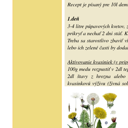
Recept je písaný pre 10l dem
1.deň
3-4 litre púpavových kvetov, 
prikryť a nechať 2 dni stáť. 
Treba sa starostlivo zbaviť v
lebo ich zelené časti by doda
Aktivovanie kvasiniek (v pri
100g medu rozpustiť v 2dl te
2dl štavy z hrozna alebo j
kvasinkovú výživu (živná s
(množstvo podľa návodu výro
dni pracovať. Dva krát do dň
Kvasinky a kvasinkovú výživu
2.deň
Večer prevariť aspoň 8l vody