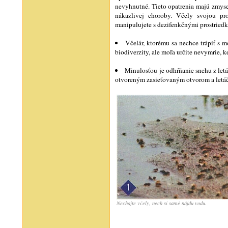
nevyhnutné. Tieto opatrenia majú zmyse
nákazlivej choroby. Včely svojou pr
manipulujete s dezifenkčnými prostriedka
Včelár, ktorému sa nechce trápiť s 
biodiverzity, ale moľa určite nevymrie,
Minulosťou je odhŕňanie snehu z letá
otvoreným zasieťovaným otvorom a letáčo
Nechajte včely, nech si samé nájdu vodu.