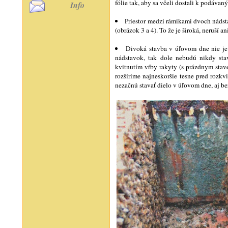
fólie tak, aby sa včeli dostali k podáv
Info
Priestor medzi rámikami dvoch nádsta
(obrázok 3 a 4). To že je široká, neruší 
Divoká stavba v úľovom dne nie je
nádstavok, tak dole nebudú nikdy sta
kvitnutím vŕby rakyty (s prázdnym stav
rozšírime najneskoršie tesne pred rozkv
nezačnú stavať dielo v úľovom dne, aj be