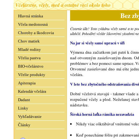
Včelárstvo, včely, med a ostatné veci okolo toho
Bez zb
Hlavná stránka
Včela medonosná
Čistenie úľa? Toto zvládnu včely samé a to po
Choroby a škodcovia
uľahčiť. Pohodlný včelár šikovnými zásahmi ne
Chov matiek
Na jar si včely samé upracú v úľi
Mladé rodiny
Výmena dna začiatkom jari patrí k činn
nad otvoreným zasieťovaným dnom. Odum
Včelia pastva
problémov a bez pomoci samo uprace. Vče
BIO-včelárstvo
Otvorené zasieťované dno má ešte jednu 
včelára.
Včelie produkty
Apiterapia
V lete bez zbytočného odstraňovania divo
Kalendár včelára
Dobré včelstvá stavajú - takmer všade a
rozpučené včely a plod. Neželanej stavb
Dadant
nádstavku.
Linky
Široká horná laťka rámika nezavadzia
Vyhľadávanie
Nikdy viac oškrábávať vnútorné veko 
Články
Keď ponecháme fóliu pri zakrmovaní 