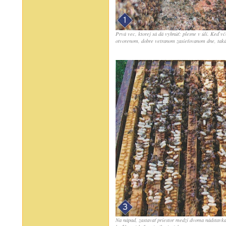
Prvá vec, ktorej sá dá vyhnúť: plesne v úli. Keď v
otvorenom, dobre vetranom zasieťovanom dne, taká
Na nápad, zastavať priestor medzi dvoma nádstavka