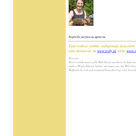
Neprešlo jazykovou úpravou.
Tieto webové stránky nedisponujú diskusným 
téme diskutovať, na
www.vcely.sk
, alebo
www.v
Hinweis:
Diese nichtkommerzielle Web-Seiten möchten als Informat
andere Möglichkeiten haben, um neues aus der Welt übe
Hoffentlich wird sich niemand benachteiligt, oder bestoh