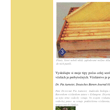
Plásty, ktoré neboli nikdy zaplodované môžme skla
do nich pustili.
Vyskúšajte si moje tipy počas celej sez
včelách je prebytočných. Včelárstvo je pe
Dr. Pia Aumeier, Deutsches Bienen-Journal 0
Pani Dr.rer.nat Pia Aumeier, študovala biológiu
Bavorskom včelárskom ústave v Erlangene. Dizertá
sa tejto téme vedecky venuje. Vo svojom výskume 
vedeckej práce sa venuje praktickému včeláreniu,
nespočetných článkov.