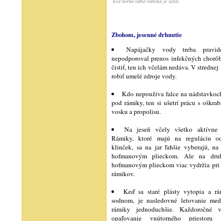
keď horná laťka rámika je úzka.
Zbohom, jesenné drhnutie
Napájačky vody treba pravide
nepodporoval prenos infekčných chorô
čistiť, ten ich včelám nedáva. V stredne
robiť umelé zdroje vody.
Kdo nepoužíva falce na nádstavkoc
pod rámiky, ten si ušetrí prácu s oškra
vosku a propolisu.
Na jeseň včely všetko aktívne 
Rámiky, ktoré majú na reguláciu od
klinček, sa na jar ľahšie vyberajú, n
hofmanovým plieckom. Ale na druh
hofmanovým plieckom viac vydržia pri 
rámikov.
Keď sa staré plásty vytopia a rá
sodnom, je nasledovné letovanie medz
rámiky jednoduchšie. Každoročné 
opaľovanie vnútorného priestoru