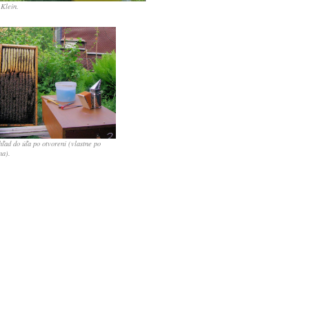
Klein.
hľad do úľa po otvorení (vlastne po
na).