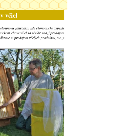
v včiel
á zeleninovú záhradku, kde ekonomické aspekty
asickom chove včiel sa včelár snaží predajom
rábanie si predajom včelých produktov, može