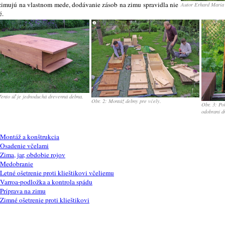
zimujú na vlastnom mede, dodávanie zásob na zimu spravidla nie
Autor Erhard Maria 
é.
Tento úľ je jednoduchá drevenná debna.
Obr. 2: Montáž debny pre včely.
Obr. 3: Po
odobraní d
Montáž a konštrukcia
Osadenie včelami
Zima, jar, obdobie rojov
Medobranie
Letné ošetrenie proti klieštikovi včeliemu
Varroa-podložka a kontrola spádu
Príprava na zimu
Zimné ošetrenie proti klieštikovi