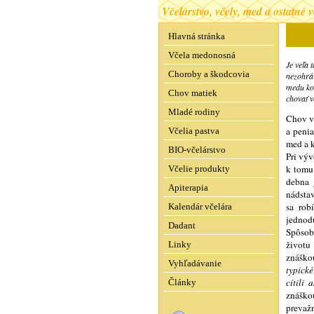
Včelárstvo, včely, med a ostatné 
Hlavná stránka
Včela medonosná
Je veľa 
Choroby a škodcovia
nezohráv
medu ko
Chov matiek
chovať 
Mladé rodiny
Chov v
a penia
Včelia pastva
med a k
BIO-včelárstvo
Pri výv
k tomu
Včelie produkty
debna 
Apiterapia
nádsta
sa rob
Kalendár včelára
jednod
Dadant
Spôsob 
životu
Linky
znáško
Vyhľadávanie
typické
cítili 
Články
znáško
prevaž