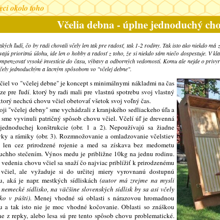
veci okolo toho
Včelia debna - úplne jednoduchý cho
takých ľudí, čo by radi chovali včely len tak pre radosť, tak 1-2 rodiny. Tak isto ako niekdo m
ajú prioritnú úlohu, ide len o hobby a radosť z toho, že si niekdo sám niečo dospestuje. V kl
mpenzovať vysoké investície do času, výbavy a odborných vedomostí. Komu ale nejde o privy
včely jednoduchým a lacným spôsobom vo "včelej debne".
čiel vo "včelej debne" je koncept s minimálnymi nákladmi na čas
ze pre ľudí, ktorý by radi mali pre vlastnú spotrebu svoj vlastný
torý nechcú chovu včiel obetovať všetok svoj voľný čas.
oji "včelej debny" sme vychádzali z kranjského sedliackeho úľa a
 sme vyvinuli patričný spôsob chovu včiel. Včelí úľ je drevenná
jednoduchej konštrukcie (obr. 1 a 2). Nepoužívajú sa žiadne
vky a rámiky (obr. 3). Rozmnožovanie a omladzovanie včelstiev
í len cez prirodzené rojenie a med sa získava bez medometu
uchho stečením. Výnos medu je približne 10kg na jednu rodinu.
vedenia chovu včiel sa snaží čo najviac priblížiť k prirodzenému
 včiel, ale vyžaduje si do určitej miery vyrovnanú dostupnú
u, aká je napr. mestkých sídliskách
(autor má zrejme na mysli
 nemecké sídlisko, na väčšine slovenských sídlisk by sa asi včely
ako v púšti)
. Menej vhodné sú oblasti s nárazovou hromadnou
u a tak isto nie je moc vhodné kočovanie. Oblasti so znáškou
ne z repky, alebo lesa sú pre tento spôsob chovu problematické.