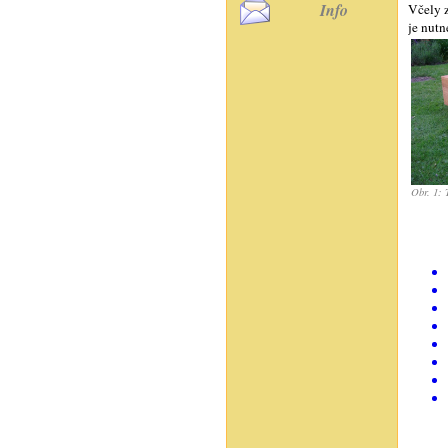
Info
Včely 
je nutn
Obr. 1: 