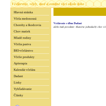
Včelárstvo, včely, med a ostatné veci okolo toho
Hlavná stránka
Včela medonosná
Včelárenie s úľom Dadant
Choroby a škodcovia
alebo inak povedané: Skutočne jednoduchý chov vči
Chov matiek
Mladé rodiny
Včelia pastva
BIO-včelárstvo
Včelie produkty
Apiterapia
Kalendár včelára
Dadant
Linky
Vyhľadávanie
Články