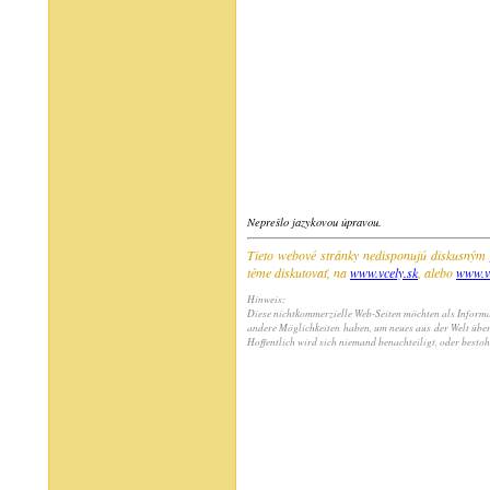
Neprešlo jazykovou úpravou.
Tieto webové stránky nedisponujú diskusným 
téme diskutovať, na
www.vcely.sk
, alebo
www.v
Hinweis:
Diese nichtkommerzielle Web-Seiten möchten als Informat
andere Möglichkeiten haben, um neues aus der Welt übe
Hoffentlich wird sich niemand benachteiligt, oder bestoh