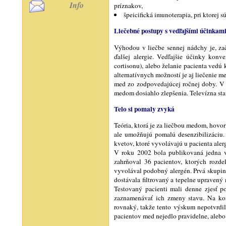
Info
príznakov,
špeicifická imunoterapia, pri ktorej
Liečebné postupy s vedľajšími účinkam
Výhodou v liečbe sennej nádchy je, zač
ďalšej alergie. Vedľajšie účinky konv
cortisonu), alebo želanie pacienta vedú
alternatívnych možností je aj liečenie m
med zo zodpovedajúcej ročnej doby. V p
medom dosiahlo zlepšenia. Televízna st
Telo si pomaly zvyká
Teória, ktorá je za liečbou medom, hovo
ale umožňujú pomalú desenzibilizáciu.
kvetov, ktoré vyvolávajú u pacienta aler
V roku 2002 bola publikovaná jedna ved
zahrňoval 36 pacientov, ktorých rozdel
vyvolával podobný alergén. Prvá skupina
dostávala filtrovaný a tepelne upraven
Testovaný pacienti mali denne zjesť p
zaznamenávať ich zmeny stavu. Na kon
rovnaký, takže tento výskum nepotvrdil
pacientov med nejedlo pravidelne, alebo 