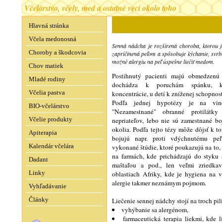
Včelárstvo, včely, med a ostatné veci okolo toho
Hlavná stránka
Včela medonosná
Senná nádcha je rozšírená choroba, ktorou j
Choroby a škodcovia
zapríčinená peľom a spôsobuje kýchanie, svrben
možné alergiu na peľ úspešne liečiť medom.
Chov matiek
Postihnutý pacienti majú obmedzenú k
Mladé rodiny
dochádza k poruchám spánku, 
Včelia pastva
koncentrácie, u detí k zníženej schopnosti
Podľa jednej hypotézy je na vine
BIO-včelárstvo
"Nezamestnané" obranné protilátk
Včelie produkty
nepriateľov, lebo nie sú zamestnané b
okolia. Podľa tejto tézy môže dôjsť k 
Apiterapia
bojujú napr. proti vdýchnutému p
Kalendár včelára
vykonané štúdie, ktoré poukazujú na to, ž
na farmách, kde prichádzajú do styku 
Dadant
maštaľou a pod., len veľmi zriedkav
Linky
oblastiach Afriky, kde je hygiena na 
alergie takmer neznámym pojmom.
Vyhľadávanie
Články
Liečenie sennej nádchy stojí na troch pil
vyhýbanie sa alergénom,
farmaceutická terapia liekmi, kde 