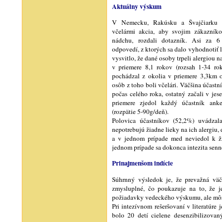
Aktuálny výskum
V Nemecku, Rakúsku a Švajčiarku 
včelármi akcia, aby svojim zákazník
nádchu, rozdali dotazník. Asi za 6
odpovedí, z ktorých sa dalo vyhodnotiť 
vysvitlo, že dané osoby trpeli alergiou na
v priemere 8,1 rokov (rozsah 1-34 rok
pochádzal z okolia v priemere 3,3km 
osôb z toho boli včelári. Väčšina účast
počas celého roka, ostatný začali v jese
priemere zjedol každý účastník an
(rozpätie 5-90g/deň).
Polovica účastníkov (52,2%) uvádza
nepotrebujú žiadne lieky na ich alergiu, 
a v jednom prípade med neviedol k ž
jednom prípade sa dokonca intezita senne
Prinajmenšom indície
Súhrnný výsledok je, že prevažná väč
zmysluplné, čo poukazuje na to, že 
požiadavky vedeckého výskumu, ale môže
Pri intezívnom rešeršovaní v literatúre 
bolo 20 detí cielene desenzibilizova