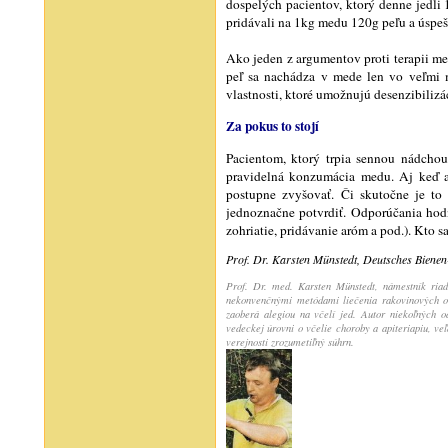
dospelých pacientov, ktorý denne jedli 
pridávali na 1kg medu 120g peľu a úspe
Ako jeden z argumentov proti terapii me
peľ sa nachádza v mede len vo veľmi
vlastnosti, ktoré umožnujú desenzibilizá
Za pokus to stojí
Pacientom, ktorý trpia sennou nádchou
pravidelná konzumácia medu. Aj keď a
postupne zvyšovať. Či skutočne je to 
jednoznačne potvrdiť. Odporúčania hodn
zohriatie, pridávanie aróm a pod.). Kto 
Prof. Dr. Karsten Münstedt, Deutsches Biene
Prof. Dr. med. Karsten Münstedt, námestník ria
nekonvenčnými metódami liečenia rakovinových oc
zaoberá alegiou na včelí jed. Autor niekoľných 
vedeckej úrovni o včelie choroby a apiteriapiu, v
verejnosti zrozumetiľný súhrn.