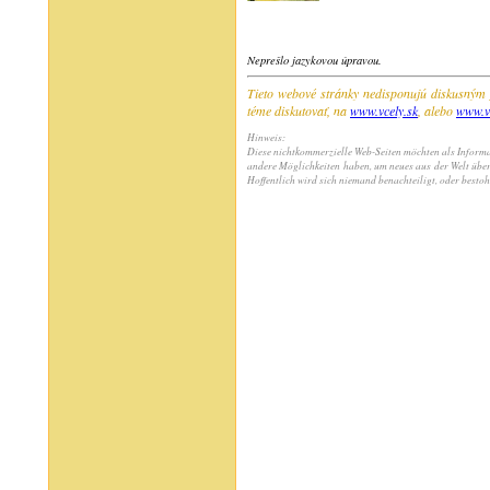
Neprešlo jazykovou úpravou.
Tieto webové stránky nedisponujú diskusným 
téme diskutovať, na
www.vcely.sk
, alebo
www.v
Hinweis:
Diese nichtkommerzielle Web-Seiten möchten als Informat
andere Möglichkeiten haben, um neues aus der Welt übe
Hoffentlich wird sich niemand benachteiligt, oder bestoh