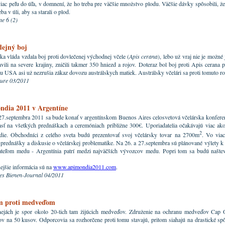
viac peľu do úľa, v domnení, že ho treba pre väčšie množstvo plodu. Väčšie dávky spôsobili, že 
eba v úli, aby sa starali o plod.
e 6 (2)
dejný boj
ka vláda vzdala boj proti dovlečenej východnej včele (
Apis cerana
), lebo už vraj nie je možné
avili na severe krajiny, zničili takmer 350 hniezd a rojov. Doteraz bol boj proti Apis cerana
 USA asi už nezrušia zákaz dovozu austrálskych matiek. Austrálsky včelári sa proti tomuto ro
ture 03/2011
ndia 2011 v Argentíne
7.septembra 2011 sa bude konať v argentínskom Buenos Aires celosvetová včelárska konferen
sť na všetkých prednáškach a ceremóniach približne 300€. Uporiadatelia očakávajú viac ako
2
ie. Obchodníci z celého sveta budú prezentovať svoj včelársky tovar na 2700m
. Vo via
prednášky a diskusie o včelárskej problematike. Na 26. a 27.septembra sú plánované výlety 
ateľom medu - Argentínia patrí medzi najväčších vývozcov medu. Popri tom sa budú našte
ejšie informácia sú na
www.apimondia2011.com
.
es Bienen-Journal 04/2011
 proti medveďom
ejách je spor okolo 20-tich tam žijúcich medveďov. Združenie na ochranu medveďov Cap O
 na 50 kusov. Odporcovia sa rozhorčene proti tomu stavajú, pritom siahajú na drastické sp