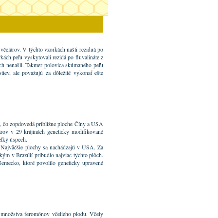
včelárov. V týchto vzorkách našli reziduá po
kách peľu vyskytovali rezidá po fluvalináte z
kách nenašli. Takmer polovica skúmaného peľu
tiev, ale považujú za dôležité vykonať ešte
v, čo zopdovedá približne ploche Číny a USA
árov v 29 krájinách geneticky modifikované
eľký úspech.
. Najväčšie plochy sa nachádzajú v USA. Za
kým v Brazílií pribudlo najviac týchto plôch.
j Nemecko, ktoré povolilo geneticky upravené
o množstva feromónov včelieho plodu. Včely