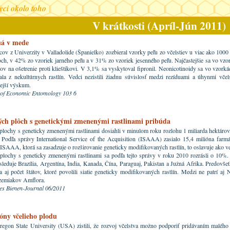
veci okolo toho
V krátkosti (Apríl-Jún 2011)
uá v mede
ov z Univerzity v Valladolide (Španielko) zozbieral vzorky peľu zo včelstiev u viac ako 1000 
och, v 42% zo vzoriek jarného peľu a v 31% zo vzoriek jesenného peľu. Najčastejšie sa vo vzor
ov na ošetrenie proti klieštikovi. V 3,1% sa vyskytoval fipronil. Neonicotinoidy sa vo vzor
la z nekultúrnych rastlín. Vedci nezistili žiadnu súvislosť medzi rezíduami a úhynmi včels
ejší výskum.
 of Economic Entomology 103 6
ch plôch s genetickými zmenenými rastlinami pribúda
lochy s geneticky zmenenými rastlinami dosiahli v minulom roku rozlohu 1 miliarda hektáro
 Podľa správy International Service of the Acquisition (ISAAA) zasialo 15,4 milióna farm
. ISAAA, ktorá sa zasadzuje o rozširovanie geneticky modifikovaných rastlín, to oslavuje ako v
plochy s geneticky zmenenými rastlinami sa podľa tejto správy v roku 2010 rozrásli o 10%
leduje Brazília, Argentína, India, Kanada, Čína, Paraguaj, Pakistan a Južná Afrika. Predovšet
a aj počet štátov, ktoré povolili siatie geneticky modifikovaných rastlín. Medzi ne patrí a
zemiakov Amflora.
es Bienen-Journal 06/2011
ny včelieho plodu
regon State University (USA) zistili, že rozvoj včelstva možno podporiť pridávaním maléh