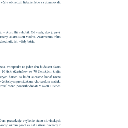
včely obmedzili lietanie, lebo sa domnievali,
 ju v Austrálii vyhubiť. Od vtedy, ako ju prvý
 platený austrálskou vládou. Zastavením tohto
zhodnutiu ich vlády búria.
cia. Vstupenka na jeden deň bude stáť okolo
 10 tisíc účastníkov zo 70 členských krajín
cerých halách sa budú súčastne konať rôzne
k včelárskym prevádzkam, chovateľom matiek,
vovať rôzne pozoruhodnosti v okolí Buenos
urs presadzuje zvýšenie stavu slovinských
ôsoby: okrem pascí sa našli rôzne návnady z