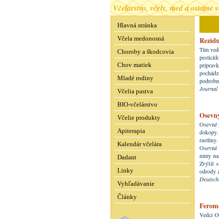
Včelárstvo, včely, med a ostatné 
Hlavná stránka
Včela medonosná
Rezid
Tím vedc
Choroby a škodcovia
pesticíd
Chov matiek
prípravk
pochádza
Mladé rodiny
podrobn
Journal
Včelia pastva
BIO-včelárstvo
Osevný
Včelie produkty
Osevné p
Apiterapia
dokopy.
rastliny
Kalendár včelára
Osevné 
nimy nas
Dadant
Zvýšil s
Linky
odrody 
Deutsch
Vyhľadávanie
Články
Feromó
Vedci O