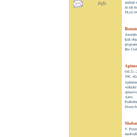
Info
znášali 
že ich tr
PLoS On
Bezná
Austráls
krát obj
programu
Bee Cul
Apimo
Od 21.-2
30€, úča
Apimond
vedecké 
spracov
Aires.
Podrobn
Deutsch
Medom
V Pyren
medveďov