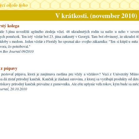
veci okolo toho
V krátkosti. (november 2010)
stý kolega
ide 3.júna usvedčili agilného zlodeja včiel. 48 ukradnutých rodín sa našlo u neho v sever
ych pomôcok. Ten istý včelár bol 23. júna zatknutý v Georgii. Tam bol obvinený, že ukradol 
ádoby s medom. Jeden včelár z Floridy ho spoznal ako svojho zákazníka: "Ten si kúpil u mňa me
ora, čo potreboval."
n Bee Journal 09/2010
z púpavy
pestovať púpava, ktorá je zaujímava rastlina pre včely a včelárov? Veci z Univerzity Müns
a dá zístať prírodný kaučuk. Kaučuk je žiadaná surovina, z ktorej sa vyrábajú produkty od de
získavy prírodný kaučuk prevažne z gumovníka. Ale ešte uplynie veľa rokov, kým bude sa môc
ournal, 20.10.2010