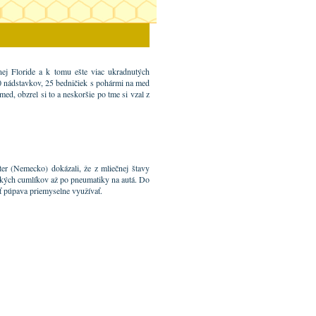
nej Floride a k tomu ešte viac ukradnutých
40 nádstavkov, 25 bedničiek s pohármi na med
d, obzrel si to a neskoršie po tme si vzal z
ter (Nemecko) dokázali, že z mliečnej štavy
tských cumlíkov až po pneumatiky na autá. Do
ť púpava priemyselne využívať.