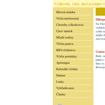
Včelárstvo, včely, med a ostatné 
Hlavná stránka
Včela medonosná
Dlhopr
Na Flor
Choroby a škodcovia
včelársk
Chov matiek
a plné n
môjho dv
Mladé rodiny
America
Včelia pastva
BIO-včelárstvo
Guma 
Bude sa 
Včelie produkty
púpavy s
Apiterapia
dnes sa 
Bienenj
Kalendár včelára
Dadant
Linky
Vyhľadávanie
Články